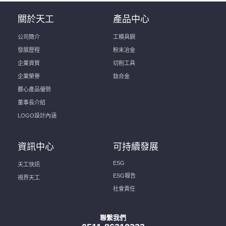
關於天工
產品中心
公司簡介
工模具鋼
發展歷程
粉末冶金
企業資質
切削工具
企業榮譽
鈦合金
覈心產品優勢
董事長介紹
LOGO設計內涵
資訊中心
可持續發展
ESG
天工快訊
ESG報告
視界天工
社會責任
聯繫我們