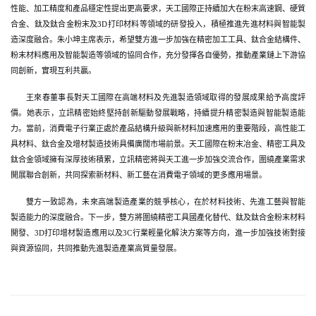
性能、加工精度和產品穩定性提出更高要求，天工國際正持續加大在粉末高速鋼、硬質
合金、鈦及鈦合金粉末及3D打印材料等領域的研發投入，積極推進先進材料與智能製
造深度融合。朱小坤主席表示，希望雙方進一步加強在精密加工工具、鈦合金結構件、
粉末材料應用及智能製造等領域的協同合作，充分發揮各自優勢，推動產業鏈上下游協
同創新，實現互利共贏。
王來春董事長對天工國際在高端材料及先進製造領域取得的發展成果給予高度評
價。她表示，立訊精密始終堅持創新驅動發展戰略，持續提升精密製造與智能製造能
力。當前，消費電子行業正處於產品結構升級與新材料加速應用的重要階段，高性能工
具材料、鈦合金及增材製造技術具備廣闊市場前景。天工國際在粉末冶金、精密工具及
鈦合金領域擁有深厚技術積累，立訊精密將與天工進一步加強交流合作，圍繞產業需求
開展聯合創新，共同探索新材料、新工藝在消費電子領域的更多應用場景。
雙方一致認為，未來高端製造產業的競爭核心，在於材料技術、先進工藝與智能
製造能力的深度融合。下一步，雙方將圍繞精密工具國產化替代、鈦及鈦合金粉末材料
開發、3D打印增材製造應用以及3C行業輕量化解決方案等方向，進一步加強技術對接
與資源協同，共同推動先進製造產業高質量發展。